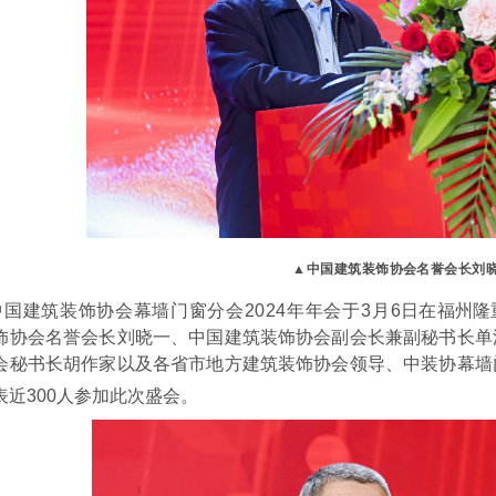
▲中国建筑装饰协会
名誉会长刘
中国建筑装饰协会
幕墙门窗分会2024年年会
于
3
月
6
日在
福州隆
饰协会名誉会长刘晓一、
中国建筑装饰协会副会长兼副秘书长单
会秘书长胡作家以及各省市地方建筑装饰协
会领导、中装协
幕墙
表近3
00
人参加此次盛会
。