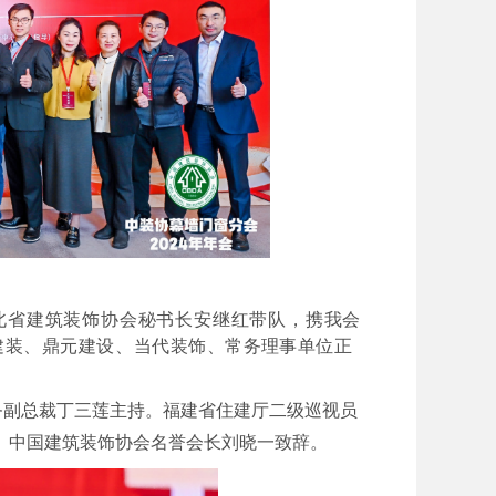
北省建筑装饰协会秘书长安继红带队，携
我会
建装、
鼎元建设、当代装饰
、
常务
理事单位
正
务副总裁丁三莲主持
。
福建省住建厅二级巡视员
、
中国建筑装饰协会名誉会长刘晓一致辞
。