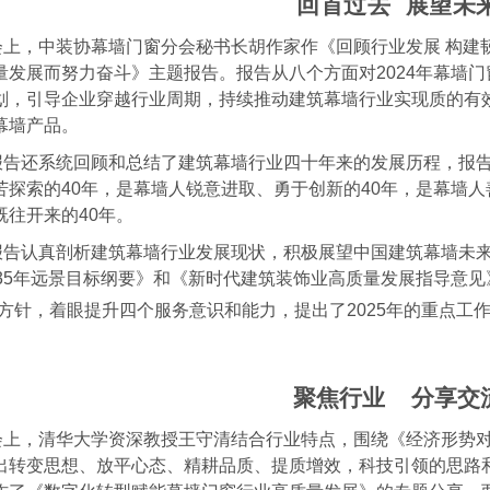
回首过去 展望未
会上，中装协幕墙门窗分会秘书长胡作家作《回顾行业发展 构建韧
量发展而努力奋斗》主题报告。报告从八个方面对2024年幕墙
划，引导企业穿越行业周期，持续推动建筑幕墙行业实现质的有
幕墙产品。
报告还系统回顾和总结了建筑幕墙行业四十年来的发展历程，报告
苦探索的40年，是幕墙人锐意进取、勇于创新的40年，是幕墙人
既往开来的40年。
报告认真剖析建筑幕墙行业发展现状，积极展望中国建筑幕墙未来
035年远景目标纲要》和《新时代建筑装饰业高质量发展指导意
总方针，着眼提升四个服务意识和能力，提出了2025年的重点工
聚焦行业 分享交
会上，清华大学资深教授王守清结合行业特点，围绕《经济形势
出转变思想、放平心态、精耕品质、提质增效，科技引领的思路