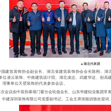
▲湖北代表团
中国建筑装饰协会副会长、湖北省建筑装饰协会会长陈刚
、
湖
单位
凌云装饰、
中南建筑设计院、
湖北凌志、
武建华达、创高
、理事单位天壁装饰的代表参加会议
。
本次会议由中装协幕墙门窗分会轮值会长、山东华建铝业集团常
、
中建深圳装饰有限公司党委副书记、工会主席张能训致欢迎词