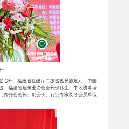
晓一
重
召开。
福建省住建厅二级巡视员施建元
、
中国
波、福建省建筑业协会会长侯伟生、中装协幕墙
门窗分会会长
、
副会长、
行业专家及
各会员单
位