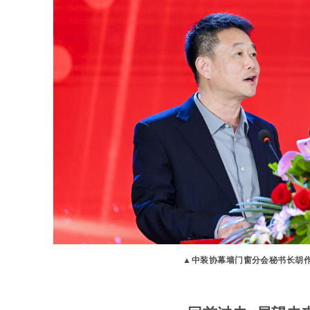
▲中装协幕墙
门窗
分会秘书长胡