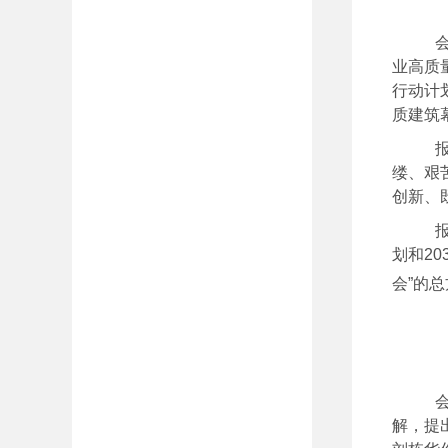
业高质
行动计
质建筑
缕、艰
创新、
划和2
会”的
解，提