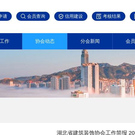
申请
会员查询
信用建设
考核结果
工作
协会动态
分会新闻
会
住宅装饰装修产业分会
湖北省建筑装饰协会工作简报 20